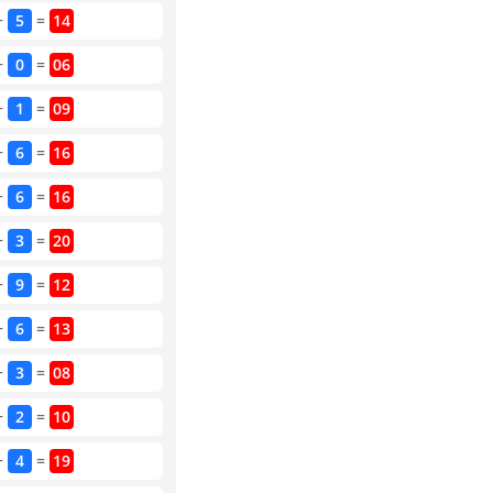
+
5
=
14
+
0
=
06
+
1
=
09
+
6
=
16
+
6
=
16
+
3
=
20
+
9
=
12
+
6
=
13
+
3
=
08
+
2
=
10
+
4
=
19