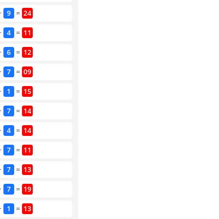
+
9
=
24
+
4
=
11
+
6
=
12
+
7
=
09
+
1
=
15
+
7
=
14
+
4
=
14
+
7
=
11
+
7
=
13
+
7
=
19
+
1
=
13