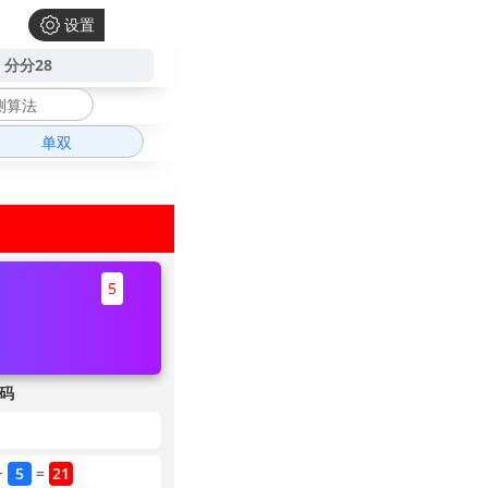
设置
分分28
测算法
单双
5
码
开奖
+
5
=
21