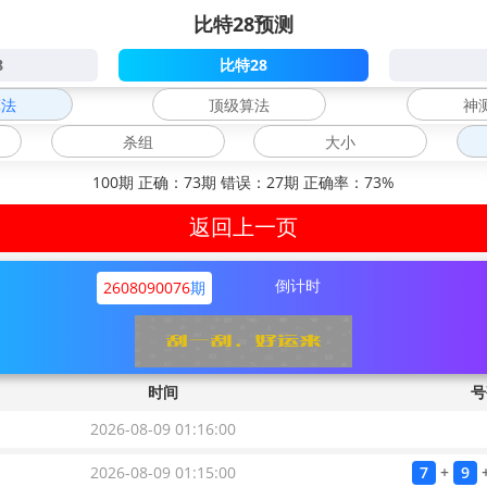
比特28预测
8
比特28
算法
顶级算法
神
杀组
大小
100期 正确：73期 错误：27期 正确率：73%
返回上一页
倒计时
2608090076
期
4
+
1
+
8
=
13
小
单
时间
号
2026-08-09 01:16:00
等待
2026-08-09 01:15:00
7
+
9