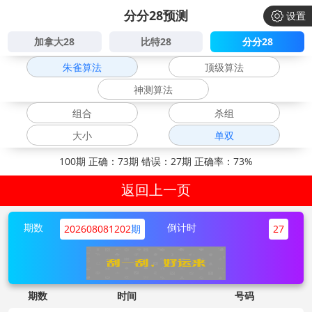
分分28预测
设置
加拿大28
比特28
分分28
朱雀算法
顶级算法
神测算法
组合
杀组
大小
单双
100期 正确：73期 错误：27期 正确率：73%
返回上一页
期数
倒计时
202608081202
期
27
4
+
8
+
2
=
14
大
双
期数
时间
号码