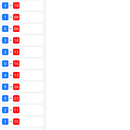
+
3
=
18
+
1
=
08
+
0
=
08
+
3
=
18
+
2
=
12
+
0
=
16
+
4
=
13
+
9
=
26
+
9
=
23
+
2
=
11
+
1
=
15