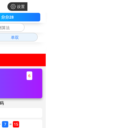
设置
分分28
测算法
单双
6
码
开奖
+
7
=
15